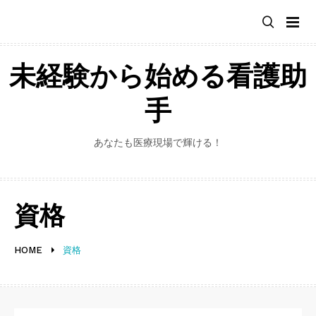
Skip
to
content
未経験から始める看護助
手
あなたも医療現場で輝ける！
資格
HOME
資格